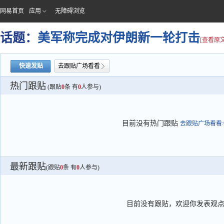
网易首页
应用
无障碍浏览
话题：
美军称完成对伊朗新一轮打击
[查看原文
快速发贴
去跟贴广场看看
热门跟贴
(跟贴
0
条 有
0
人参与)
目前没有热门跟贴
去跟贴广场看看>
最新跟贴
(跟贴
0
条 有
0
人参与)
目前没有跟贴，欢迎你发表观