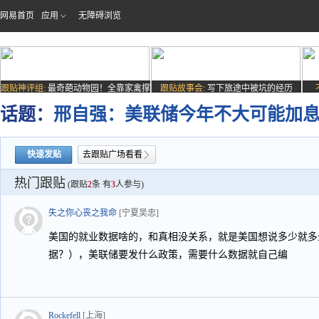
网易首页
应用
无障碍浏览
跟贴神评组:
最奇葩动物园！全靠家禽撑
跟贴故事会:
写下旅途中被坑的经历
场子
话题：
邢自强：美联储今年不大可能加
快速发贴
去跟贴广场看看
热门跟贴
(跟贴
2
条 有
3
人参与)
失之你心丧之我命
[宁夏吴忠]
美国的就业数据啥的，和真相没关系，就是美国想说多少就多
据？），美联储要发什么政策，需要什么数据就自己编
Rockefell
[上海]