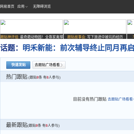
网易首页
应用
无障碍浏览
跟贴神评组:
最奇葩动物园！全靠家禽撑
跟贴故事会:
写下旅途中被坑的经历
场子
话题：
明禾新能：前次辅导终止同月再启
快速发贴
去跟贴广场看看
热门跟贴
(跟贴
0
条 有
0
人参与)
目前没有热门跟贴
去跟贴广场看看>
最新跟贴
(跟贴
0
条 有
0
人参与)