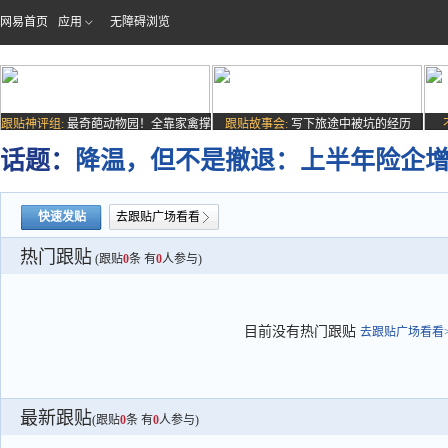
网易首页
应用
无障碍浏览
跟贴神评组:
最奇葩动物园！全靠家禽撑
跟贴故事会:
写下旅途中被坑的经历
场子
话题：
降温，但不是撤退：上半年险企增资发
快速发贴
去跟贴广场看看
热门跟贴
(跟贴
0
条 有
0
人参与)
目前没有热门跟贴
去跟贴广场看看>
最新跟贴
(跟贴
0
条 有
0
人参与)