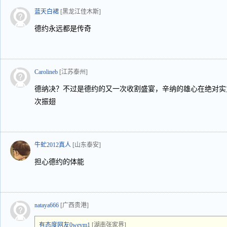
蓝天白裙
[黑龙江佳木斯]
德约永远都是传奇
Carolineb
[江苏泰州]
德纳决？不过是德约的又一次收割盛宴，辛纳的雄心在绝对实
次振翅
牛虻2012真人
[山东泰安]
担心德约的体能
nataya666
[广西贵港]
有态度网友0wevm1
[湖南张家界]