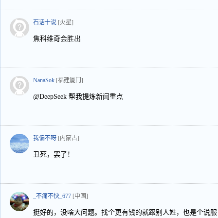
石话十说
[火星]
焦科维奇会胜出
NanaSok
[福建厦门]
@DeepSeek 帮我提炼新闻重点
我偏不呀
[内蒙古]
丑死，罢了！
_不痛不快_677
[中国]
挺好的，没啥大问题。找个更有钱的就跟别人姓，也是个说服