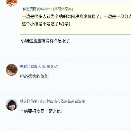
有态度网友0wevm1
[湖南张家界]
一边是很多人认为辛纳的温网决赛席位稳了，一边是一部分
这个小编是不是吃了屎[晕]
小编这流量蹭得有点急眼了
牛虻2012真人
[山东泰安]
担心德约的体能
就这样伤吧
[贵州黔西南布依族苗族自治州]
辛纳要报澳网一箭之仇！