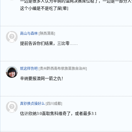
一边是很多人认为辛纳的温网决赛席位稳了，一边是一部分人
这个小编是不是吃了屎[晕]
高山与森林
[陕西渭南]
提前告诉你们结果，三比零……
就这样伤吧
[贵州黔西南布依族苗族自治州]
辛纳要报澳网一箭之仇！
真钞换贞操好么
[四川成都]
估计欣纳3:0直取焦科维奇了，或者最多3:1