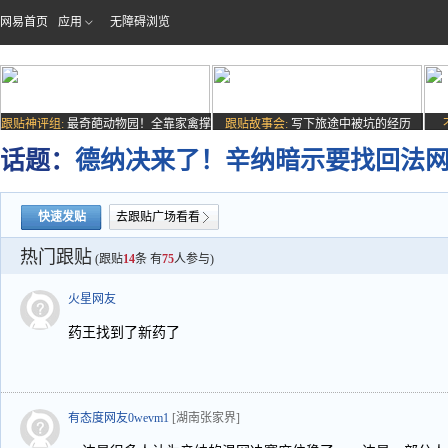
网易首页
应用
无障碍浏览
跟贴神评组:
最奇葩动物园！全靠家禽撑
跟贴故事会:
写下旅途中被坑的经历
场子
话题：
德纳决来了！辛纳暗示要找回法
快速发贴
去跟贴广场看看
热门跟贴
(跟贴
14
条 有
75
人参与)
火星网友
药王找到了新药了
有态度网友0wevm1
[湖南张家界]