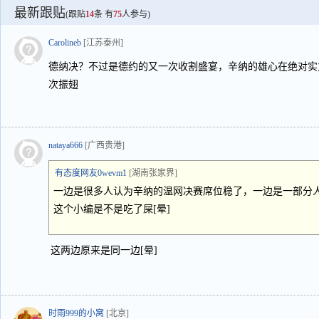
最新跟贴
(跟贴
14
条 有
75
人参与)
Carolineb
[江苏泰州]
德纳决？不过是德约的又一次收割盛宴，辛纳的雄心在绝对实
次振翅
nataya666
[广西贵港]
有态度网友0wevm1
[湖南张家界]
一边是很多人认为辛纳的温网决赛席位稳了，一边是一部分
这个小编是不是吃了屎[晕]
这两边原来是同一边[晕]
时雨999的小窝
[北京]