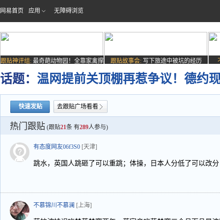
网易首页
应用
无障碍浏览
跟贴神评组:
最奇葩动物园！全靠家禽撑
跟贴故事会:
写下旅途中被坑的经历
场子
话题：
温网提前关顶棚再惹争议！德约
快速发贴
去跟贴广场看看
热门跟贴
(跟贴
21
条 有
289
人参与)
有态度网友06f3S0
[天津]
跳水，英国人跳砸了可以重跳；体操，日本人分低了可以改分
不慕锦川不慕澜
[上海]