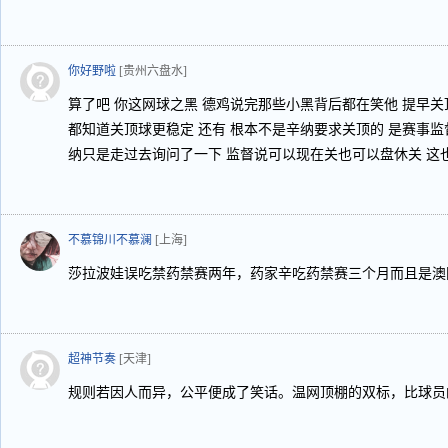
你好野啦
[贵州六盘水]
算了吧 你这网球之黑 德鸡说完那些小黑背后都在笑他 提早关
都知道关顶球更稳定 还有 根本不是辛纳要求关顶的 是赛事
纳只是走过去询问了一下 监督说可以现在关也可以盘休关 这
不慕锦川不慕澜
[上海]
莎拉波娃误吃禁药禁赛两年，药家辛吃药禁赛三个月而且是澳
超神节奏
[天津]
规则若因人而异，公平便成了笑话。温网顶棚的双标，比球员