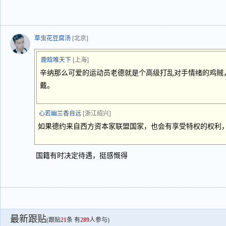
草虫花豆腐汤
[北京]
鹿晗唯天下
[上海]
辛纳那么可爱的运动员老德就是个高级打乱对手情绪的鸡贼
戴。
心若幽兰香自远
[浙江绍兴]
如果德约来自西方资本家联盟国家，也会有享受特权的权利
国籍有时决定待遇，挺感慨得
最新跟贴
(跟贴
21
条 有
289
人参与)