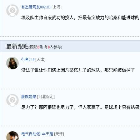
有态度网友002iIO
[上海]
埃及队主帅自废武功的换人，把最有突破力的哈桑和能进球的
最新跟贴
(跟贴
6
条 有
8
人参与)
行者244
[天津]
没法子谁让你们遇上因凡蒂诺儿子的球队，那只能被做掉了
朕就是酷
[河北保定]
尽力了？那阿根廷也尽力了，但人家赢了。足球场上只有结果
电气自动化144王建
[天津]