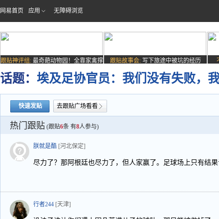
网易首页
应用
无障碍浏览
跟贴神评组:
最奇葩动物园！全靠家禽撑
跟贴故事会:
写下旅途中被坑的经历
场子
话题：
埃及足协官员：我们没有失败，
快速发贴
去跟贴广场看看
热门跟贴
(跟贴
6
条 有
8
人参与)
朕就是酷
[河北保定]
尽力了？那阿根廷也尽力了，但人家赢了。足球场上只有结果
行者244
[天津]