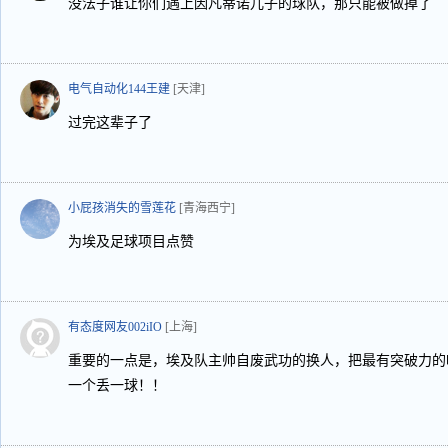
没法子谁让你们遇上因凡蒂诺儿子的球队，那只能被做掉了
电气自动化144王建
[天津]
过完这辈子了
小屁孩消失的雪莲花
[青海西宁]
为埃及足球项目点赞
有态度网友002iIO
[上海]
重要的一点是，埃及队主帅自废武功的换人，把最有突破力的
一个丢一球！！