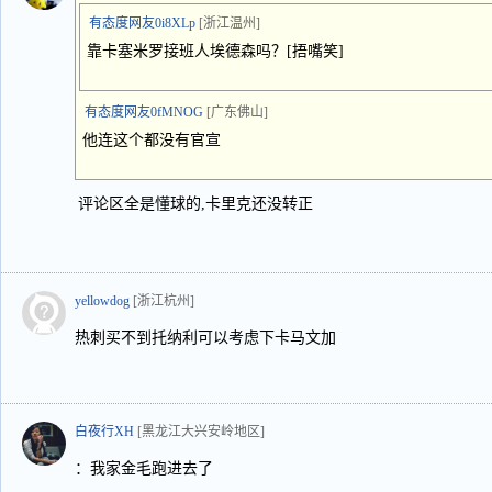
有态度网友0i8XLp
[浙江温州]
靠卡塞米罗接班人埃德森吗？[捂嘴笑]
有态度网友0fMNOG
[广东佛山]
他连这个都没有官宣
评论区全是懂球的,卡里克还没转正
yellowdog
[浙江杭州]
热刺买不到托纳利可以考虑下卡马文加
白夜行XH
[黑龙江大兴安岭地区]
：我家金毛跑进去了