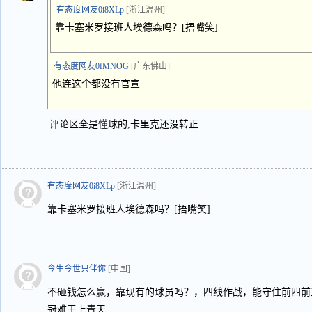
有态度网友0i8XLp
[浙江温州]
靠卡塞米罗接班人埃德森吗？[捂嘴笑]
有态度网友0fMNOG
[广东佛山]
他连这个都没有官宣
评论区全是懂球的,卡里克还没转正
有态度网友0i8XLp
[浙江温州]
靠卡塞米罗接班人埃德森吗？[捂嘴笑]
今生今世只伴你
[中国]
不砸钱怎么赢，靠现有的球员吗？，四线作战，能守住前四前
冠难于上青天