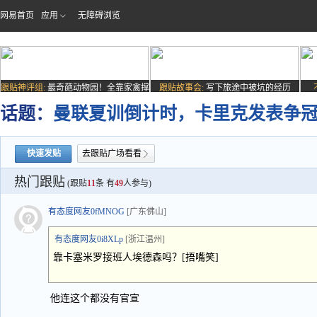
网易首页
应用
无障碍浏览
跟贴神评组:
最奇葩动物园！全靠家禽撑
跟贴故事会:
写下旅途中被坑的经历
场子
话题：
曼联夏训倒计时，卡里克发表争
快速发贴
去跟贴广场看看
热门跟贴
(跟贴
11
条 有
49
人参与)
有态度网友0fMNOG
[广东佛山]
有态度网友0i8XLp
[浙江温州]
靠卡塞米罗接班人埃德森吗？[捂嘴笑]
他连这个都没有官宣