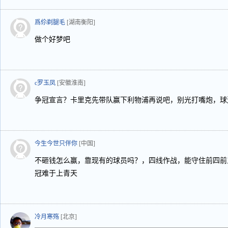
爲伱剃腿毛
[湖南衡阳]
做个好梦吧
c罗玉凤
[安徽淮南]
争冠宣言？卡里克先带队赢下利物浦再说吧，别光打嘴炮，球
今生今世只伴你
[中国]
不砸钱怎么赢，靠现有的球员吗？，四线作战，能守住前四前
冠难于上青天
冷月寒殇
[北京]