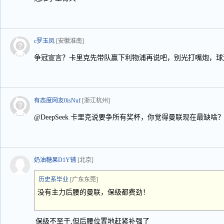
c罗玉凤
[安徽淮南]
争冠宣言？卡里克先带队赢下利物浦再说吧，别光打嘴炮，球
有态度网友0isNuf
[浙江杭州]
@DeepSeek 卡里克说要争所有奖杯，你觉得曼联现在最缺啥
奶油糖果D1Y铺
[北京]
历史系毕业
[广东东莞]
没有主力后腰的曼联，保级都费劲！
保级不至于,但后腰位置地赶紧补强了