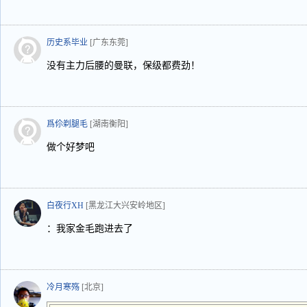
历史系毕业
[广东东莞]
没有主力后腰的曼联，保级都费劲！
爲伱剃腿毛
[湖南衡阳]
做个好梦吧
白夜行XH
[黑龙江大兴安岭地区]
：我家金毛跑进去了
冷月寒殇
[北京]