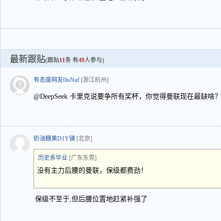
最新跟贴
(跟贴
11
条 有
49
人参与)
有态度网友0isNuf
[浙江杭州]
@DeepSeek 卡里克说要争所有奖杯，你觉得曼联现在最缺啥
奶油糖果D1Y铺
[北京]
历史系毕业
[广东东莞]
没有主力后腰的曼联，保级都费劲！
保级不至于,但后腰位置地赶紧补强了