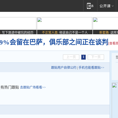
:
写下旅途中被坑的经历
不正常人类:
他说自己不是一个人
新套路:
这样
.9%会留在巴萨，俱乐部之间正在谈判
[查看
1
上一页
下一页
跟贴用户自律公约
|
手机也能看跟贴>>
没有热门跟贴
去跟贴广场看看>>