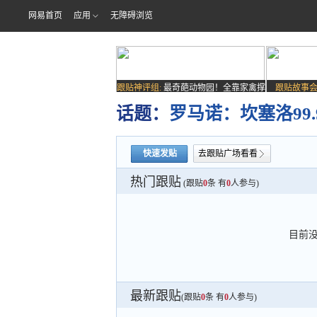
网易首页
应用
无障碍浏览
跟贴神评组:
最奇葩动物园！全靠家禽撑
跟贴故事会
场子
话题：
罗马诺：坎塞洛99
快速发贴
去跟贴广场看看
热门跟贴
(跟贴
0
条 有
0
人参与)
目前
最新跟贴
(跟贴
0
条 有
0
人参与)