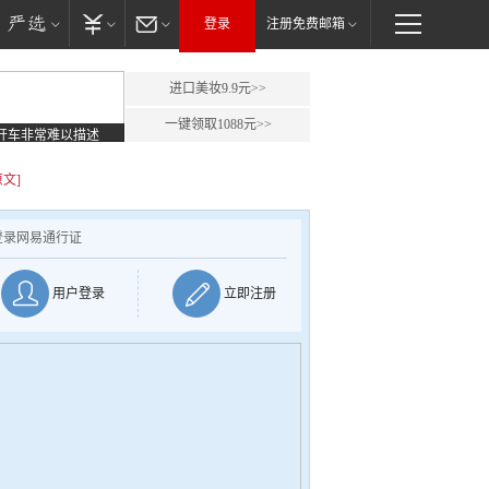
登录
注册免费邮箱
进口美妆9.9元>>
一键领取1088元>>
开车非常难以描述
原文]
登录网易通行证
用户登录
立即注册