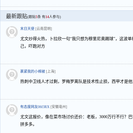
最新跟贴
(跟贴
5
条 有
14
人参与)
末日天使
[云南昆明]
尤文炒得火热，卜拉欣一句“我只想为穆里尼奥踢球”，这波
己，吓跑对方
裹紧我的小棉被
[上海]
热刺中卫线人才过剩，罗梅罗离队是技术性止损，西甲才是他
有态度网友06f3RX
[安徽亳州]
尤文这报价，像在菜市场讨价还价：老板，3000万行不行？
拼多多。