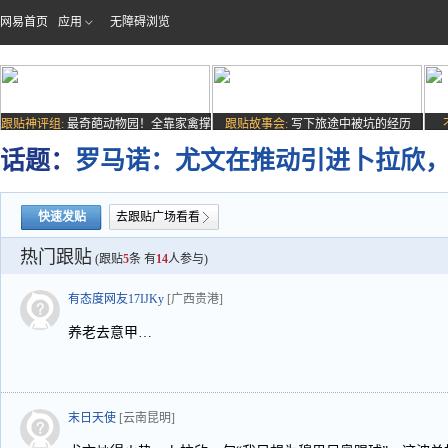
网易首页
应用
无障碍浏览
跟贴神评组:
最奇葩动物园！全靠家禽撑
跟贴故事会:
写下旅途中被坑的经历
场子
话题：
罗马诺：尤文在推动引进卜拉欣
快速发贴
去跟贴广场看看
热门跟贴
(跟贴
5
条 有
14
人参与)
有态度网友17IJKy
[广西贵港]
养老去意甲…
末日天使
[云南昆明]