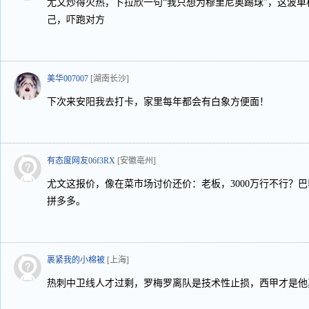
尤文炒得火热，卜拉欣一句“我只想为穆里尼奥踢球”，这波
己，吓跑对方
美华007007
[湖南长沙]
下次来安阳我去打卡，家里每年都会有白象方便面！
有态度网友06f3RX
[安徽亳州]
尤文这报价，像在菜市场讨价还价：老板，3000万行不行？
拼多多。
裹紧我的小棉被
[上海]
热刺中卫线人才过剩，罗梅罗离队是技术性止损，西甲才是他