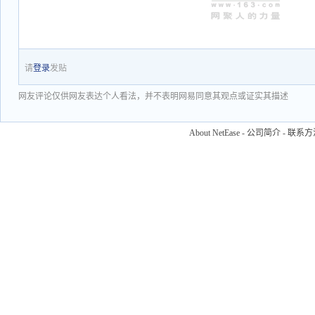
请
登录
发贴
网友评论仅供网友表达个人看法，并不表明网易同意其观点或证实其描述
About NetEase
-
公司简介
-
联系方