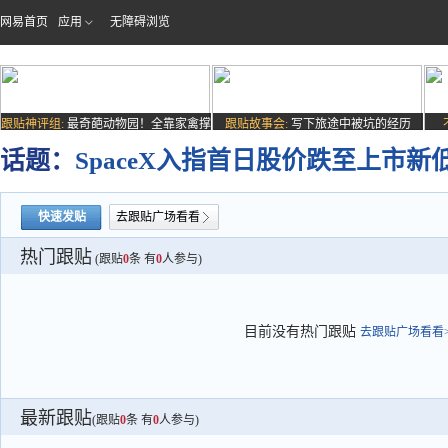
网易首页
应用
无障碍浏览
跟贴神评组:
最奇葩动物园！全靠家禽撑
跟贴故事会:
写下旅途中被坑的经历
场子
话题：
SpaceX入指首日股价跌至上市
快速发贴
去跟贴广场看看
热门跟贴
(跟贴
0
条 有
0
人参与)
目前没有热门跟贴
去跟贴广场看看>
最新跟贴
(跟贴
0
条 有
0
人参与)