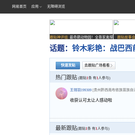
网易首页
应用
无障碍浏览
跟贴神评组:
最奇葩动物园！全靠家禽撑
跟贴故事会
场子
话题：
铃木彩艳：战巴西
快速发贴
去跟贴广场看看
热门跟贴
(跟贴
1
条 有
1
人参与)
王翎羽199309
[贵州黔西南布依族苗族自
收获认可太让人感动啦
最新跟贴
(跟贴
1
条 有
1
人参与)