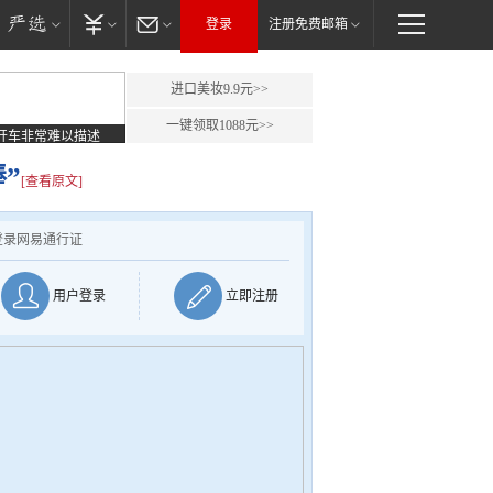
登录
注册免费邮箱
进口美妆9.9元>>
一键领取1088元>>
开车非常难以描述
”
[查看原文]
登录网易通行证
用户登录
立即注册