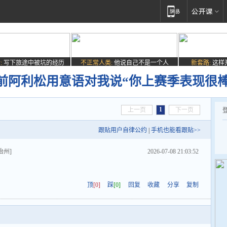
:
写下旅途中被坑的经历
不正常人类:
他说自己不是一个人
新套路:
这样
前阿利松用意语对我说“你上赛季表现很棒
1
上一页
下一页
跟贴用户自律公约
|
手机也能看跟贴>>
治州]
2026-07-08 21:03:52
顶
[0]
踩
[0]
回复
收藏
分享
复制