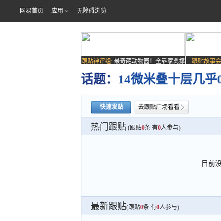
网易首页
应用
无障碍浏览
跟贴神评组:
最奇葩动物园！全靠家禽撑
跟贴故事会
场子
话题：
14微米叠十层几
快速发贴
去跟贴广场看看
热门跟贴
(跟贴
0
条 有
0
人参与)
目前
最新跟贴
(跟贴
0
条 有
0
人参与)