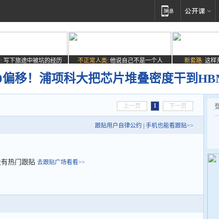
:
写下旅途中被坑的经历
不正常人类:
他说自己不是一个人
新套路:
这样
乎0偏移！浦项科大把芯片堆叠密度干到HB
1
上一页
下一页
跟贴用户自律公约
|
手机也能看跟贴>>
没有热门跟贴
去跟贴广场看看>>