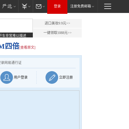
登录
注册免费邮箱
进口美妆9.9元>>
一键领取1088元>>
开车非常难以描述
M四倍
[查看原文]
登录网易通行证
用户登录
立即注册