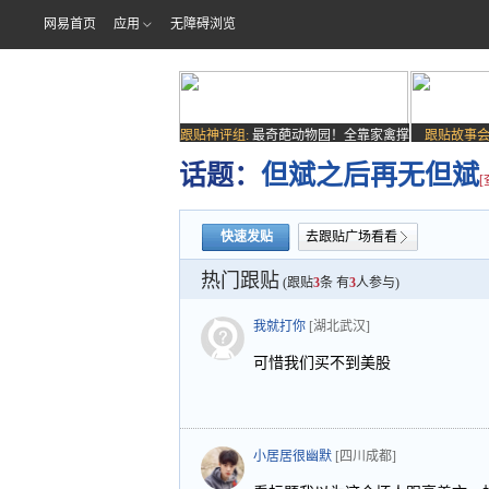
网易首页
应用
无障碍浏览
跟贴神评组:
最奇葩动物园！全靠家禽撑
跟贴故事会
场子
话题：
但斌之后再无但斌
快速发贴
去跟贴广场看看
热门跟贴
(跟贴
3
条 有
3
人参与)
我就打你
[湖北武汉]
可惜我们买不到美股
小居居很幽默
[四川成都]