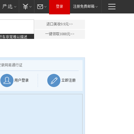
登录
注册免费邮箱
进口美妆9.9元>>
一键领取1088元>>
开车非常难以描述
登录网易通行证
用户登录
立即注册