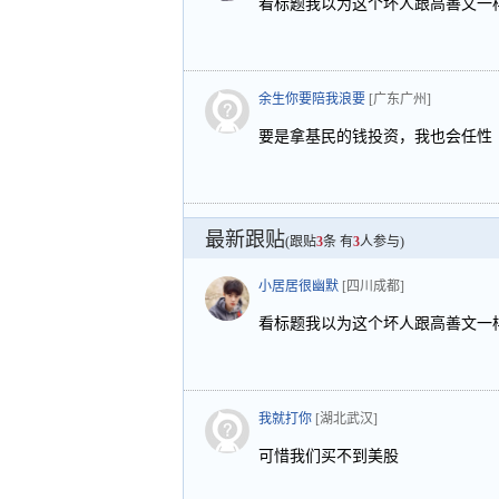
看标题我以为这个坏人跟高善文一
余生你要陪我浪要
[广东广州]
要是拿基民的钱投资，我也会任性
最新跟贴
(跟贴
3
条 有
3
人参与)
小居居很幽默
[四川成都]
看标题我以为这个坏人跟高善文一
我就打你
[湖北武汉]
可惜我们买不到美股