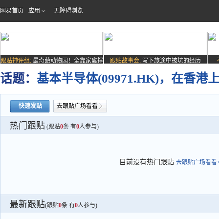
网易首页
应用
无障碍浏览
跟贴神评组:
最奇葩动物园！全靠家禽撑
跟贴故事会:
写下旅途中被坑的经历
场子
话题：
基本半导体(09971.HK)，在香港
快速发贴
去跟贴广场看看
热门跟贴
(跟贴
0
条 有
0
人参与)
目前没有热门跟贴
去跟贴广场看看>
最新跟贴
(跟贴
0
条 有
0
人参与)