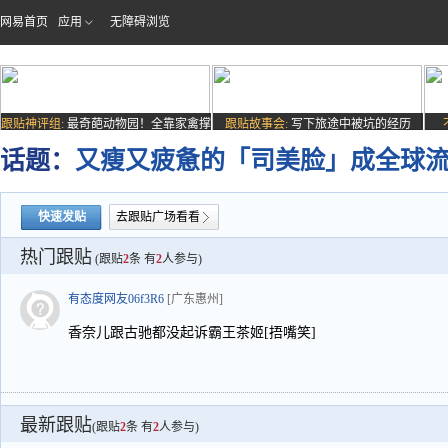
网易首页
应用
无障碍浏览
跟贴神评组:
最奇葩动物园！全靠家禽撑
跟贴故事会:
写下旅途中被坑的经历
场子
话题：
又瘦又疲惫的「司美脸」成全球流
快速发贴
去跟贴广场看看
热门跟贴
(跟贴
2
条 有
2
人参与)
有态度网友06f3R6
[广东惠州]
香奈儿跟古驰都没起诉霸王茶姬[捂嘴笑]
最新跟贴
(跟贴
2
条 有
2
人参与)