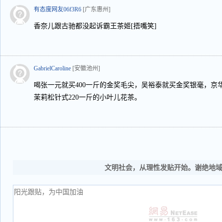
有态度网友06f3R6
[广东惠州]
香奈儿跟古驰都没起诉霸王茶姬[捂嘴笑]
GabrielCaroline
[安徽池州]
喝张一元就买400一斤的金奖毛尖，吴裕泰就买金奖银毫，京华就
茉莉松针式220一斤的小叶儿花茶。
文明社会，从理性发贴开始。谢绝地