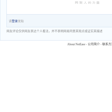
请
登录
发贴
网友评论仅供网友表达个人看法，并不表明网易同意其观点或证实其描述
About NetEase
-
公司简介
-
联系方