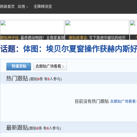
网易首页
应用
无障碍浏览
跟贴神评组:
最奇葩动物园！全靠家禽撑
跟贴故事会:
写下旅途中被坑的经历
场子
话题：
体图：埃贝尔夏窗操作获赫内斯
快速发贴
去跟贴广场看看
热门跟贴
(跟贴
0
条 有
0
人参与)
目前没有热门跟贴
去跟贴广场看看>
最新跟贴
(跟贴
0
条 有
0
人参与)