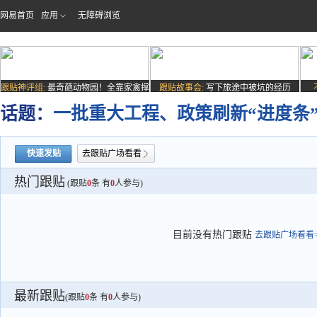
网易首页
应用
无障碍浏览
跟贴神评组:
最奇葩动物园！全靠家禽撑
跟贴故事会:
写下旅途中被坑的经历
场子
话题：
一批重大工程、政策刷新“进度条
快速发贴
去跟贴广场看看
热门跟贴
(跟贴
0
条 有
0
人参与)
目前没有热门跟贴
去跟贴广场看看>
最新跟贴
(跟贴
0
条 有
0
人参与)