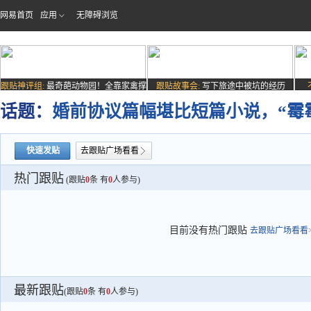
网易首页
应用
无障碍浏览
跟贴神评组:
最奇葩动物园！全靠家禽撑
跟贴故事会:
写下旅途中被坑的经历
场子
话题：
婚前协议篇幅堪比短篇小说，“霉
快速发贴
去跟贴广场看看
热门跟贴
(跟贴
0
条 有
0
人参与)
目前没有热门跟贴
去跟贴广场看看>
最新跟贴
(跟贴
0
条 有
0
人参与)