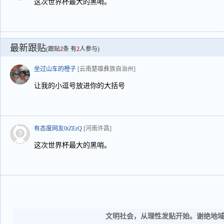
这次世界杯最大的黑哨。
最新跟贴
(跟贴
2
条 有
2
人参与)
坐过山车的橙子
[云南楚雄彝族自治州]
让我的小逗号放进你的大括号
有态度网友0tZErQ
[河南许昌]
这次世界杯最大的黑哨。
文明社会，从理性发贴开始。谢绝地