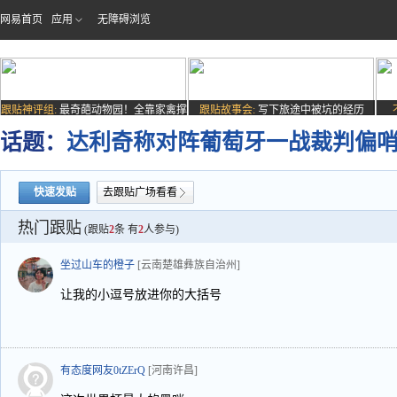
网易首页
应用
无障碍浏览
跟贴神评组:
最奇葩动物园！全靠家禽撑
跟贴故事会:
写下旅途中被坑的经历
场子
话题：
达利奇称对阵葡萄牙一战裁判偏
快速发贴
去跟贴广场看看
热门跟贴
(跟贴
2
条 有
2
人参与)
坐过山车的橙子
[云南楚雄彝族自治州]
让我的小逗号放进你的大括号
有态度网友0tZErQ
[河南许昌]