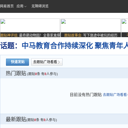
网易首页
应用
无障碍浏览
跟贴神评组:
最奇葩动物园！全靠家禽撑
跟贴故事会:
写下旅途中被坑的经历
场子
话题：
中马教育合作持续深化 聚焦青年
快速发贴
去跟贴广场看看
热门跟贴
(跟贴
0
条 有
0
人参与)
目前没有热门跟贴
去跟贴广场看看>
最新跟贴
(跟贴
0
条 有
0
人参与)