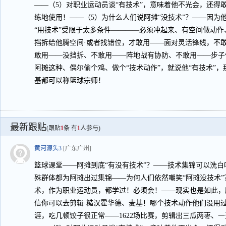
——（5）对职业运动员谈“有技术”，意味着他不光会，还得
练地使用！——（5）为什么人们说阿摊“没技术”？——因为
“用技术”受限于太多条件————必须冲起来、有空间做动
挡拆给他腾空间·或者找错位，才敢用——面对灵活锋线，不
敢用——没挡拆、不敢用——阵地战有协防、不敢用——步子
阿摊这种、偶尔偷个鸡、做个“技术动作”，就说他“有技术”，
基都可以称篮球宗师！
最新跟贴
(跟贴
1
条 有
1
人参与)
黄河源头3
[广东广州]
篮球课堂——阿摊到底“有没有技术”？——技术集锦可以洗白
殊群体都为阿摊出过集锦——为何人们依然嘲笑“阿摊没技术”
术，作为职业运动员，都学过！必须会！——现实也是如此，
信你可以去剪辑·糙汉霍华德、麦基！哪个技术动作他们没用
涯，吃几顿饺子很正常——1622场比赛，剪辑出三瓜两枣、