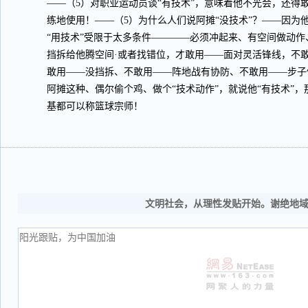
——（5）对职业运动员谈“有技术”，意味着他不光会，还得
练地使用！——（5）为什么人们说阿摊“没技术”？——因为
“用技术”受限于太多条件————必须冲起来、有空间做动
挡拆给他腾空间·或者找错位，才敢用——面对灵活锋线，不
敢用——没挡拆、不敢用——阵地战有协防、不敢用——步子
阿摊这种、偶尔偷个鸡、做个“技术动作”，就说他“有技术”，
基都可以称篮球宗师！
文明社会，从理性发贴开始。谢绝地