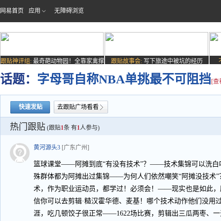
网易首页
应用
无障碍浏览
跟贴神评组:
最奇葩动物园！全靠家禽撑
跟贴故事会:
写下旅途中被坑的经历
场子
话题：
字母哥自称NBA单挑最不可阻挡
[查
快速发贴
去跟贴广场看看
热门跟贴
(跟贴
1
条 有
1
人参与)
黄河源头3
[广东广州]
篮球课堂——阿摊到底“有没有技术”？——技术集锦可以洗白
殊群体都为阿摊出过集锦——为何人们依然嘲笑“阿摊没技术”
术，作为职业运动员，都学过！必须会！——现实也是如此，
信你可以去剪辑·糙汉霍华德、麦基！哪个技术动作他们没用
涯，吃几顿饺子很正常——1622场比赛，剪辑出三瓜两枣、