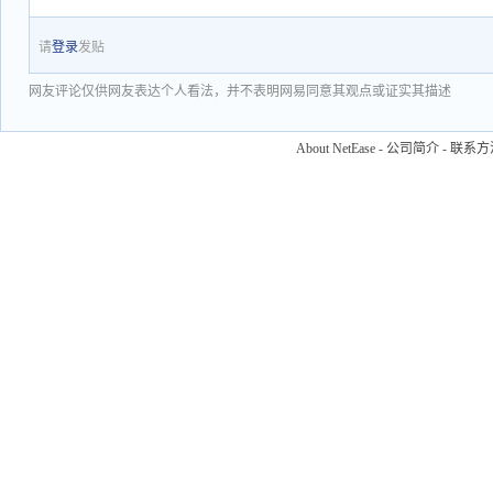
请
登录
发贴
网友评论仅供网友表达个人看法，并不表明网易同意其观点或证实其描述
About NetEase
-
公司简介
-
联系方