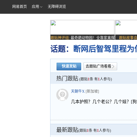
网易首页
应用
无障碍浏览
跟贴神评组:
最奇葩动物园！全靠家禽撑
跟贴故事会
场子
话题：
断网后智驾里程为
快速发贴
去跟贴广场看看
热门跟贴
(跟贴
1
条 有
1
人参与)
天朝牛X
[新加坡]
几本护照？几个老公？几个娃？[狗
最新跟贴
(跟贴
1
条 有
1
人参与)