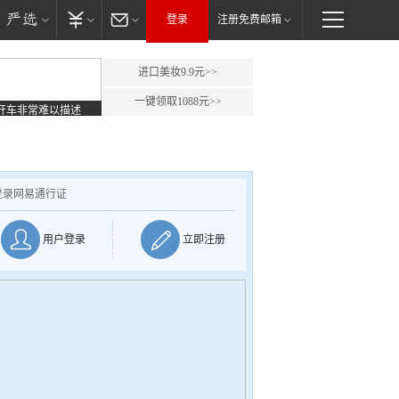
登录
注册免费邮箱
进口美妆9.9元>>
一键领取1088元>>
开车非常难以描述
登录网易通行证
用户登录
立即注册