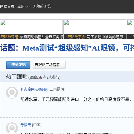
网易首页
应用
无障碍浏览
跟贴神评组:
最奇葩动物园！全靠家禽撑
跟贴故事会:
写下旅途中被坑的经历
场子
话题：
Meta测试“超级感知”AI眼镜，
快速发贴
去跟贴广场看看
热门跟贴
(跟贴
2
条 有
2
人参与)
有态度网友06f49j
[云南昆明]
配镜水深，千元预算能配到进口十分之一价格且高度数不晕，
母惜天
[中国]