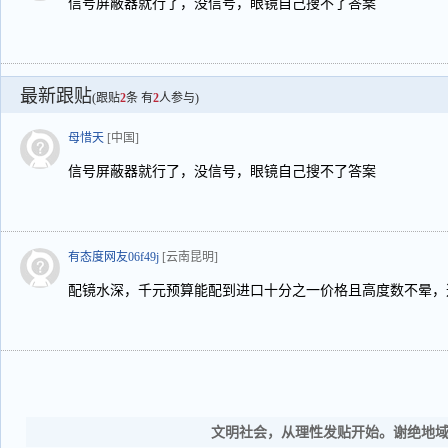
信号屏蔽器就行了，没信号，眼镜自己搜不了答案
最新跟贴
(跟贴
2
条 有
2
人参与)
母惜天
[中国]
信号屏蔽器就行了，没信号，眼镜自己搜不了答案
有态度网友06f49j
[云南昆明]
配镜水深，千元预算能配到进口十分之一价格且高度数不晕，
文明社会，从理性发贴开始。谢绝地