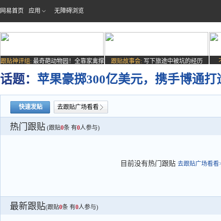
网易首页
应用
无障碍浏览
跟贴神评组:
最奇葩动物园！全靠家禽撑
跟贴故事会:
写下旅途中被坑的经历
场子
话题：
苹果豪掷300亿美元，携手博通打造超1
快速发贴
去跟贴广场看看
热门跟贴
(跟贴
0
条 有
0
人参与)
目前没有热门跟贴
去跟贴广场看看>
最新跟贴
(跟贴
0
条 有
0
人参与)