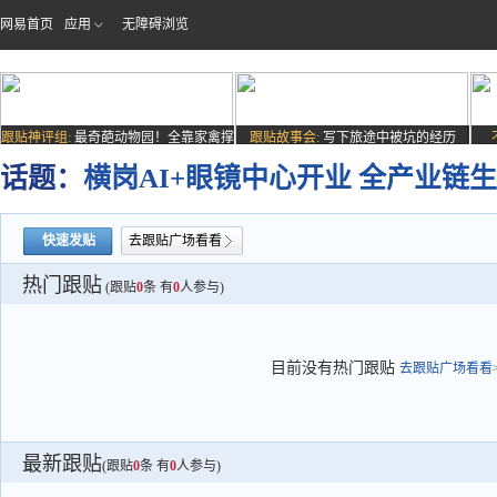
网易首页
应用
无障碍浏览
跟贴神评组:
最奇葩动物园！全靠家禽撑
跟贴故事会:
写下旅途中被坑的经历
场子
话题：
横岗AI+眼镜中心开业 全产业链
快速发贴
去跟贴广场看看
热门跟贴
(跟贴
0
条 有
0
人参与)
目前没有热门跟贴
去跟贴广场看看>
最新跟贴
(跟贴
0
条 有
0
人参与)