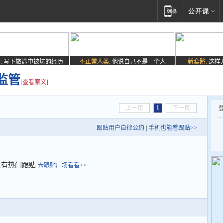
:
写下旅途中被坑的经历
不正常人类:
他说自己不是一个人
新套路:
这样
监管
[查看原文]
1
上一页
下一页
跟贴用户自律公约
|
手机也能看跟贴>>
没有热门跟贴
去跟贴广场看看>>