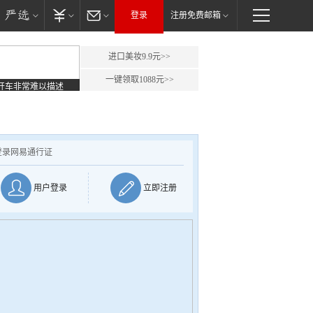
登录
注册免费邮箱
进口美妆9.9元>>
一键领取1088元>>
开车非常难以描述
登录网易通行证
用户登录
立即注册