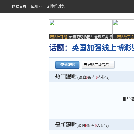
网易首页
应用
无障碍浏览
跟贴神评组:
最奇葩动物园！全靠家禽撑
跟贴故事会
场子
话题：
英国加强线上博彩
快速发贴
去跟贴广场看看
热门跟贴
(跟贴
0
条 有
0
人参与)
目前
最新跟贴
(跟贴
0
条 有
0
人参与)