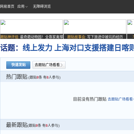
网易首页
应用
无障碍浏览
跟贴神评组:
最奇葩动物园！全靠家禽撑
跟贴故事会:
写下旅途中被坑的经历
场子
话题：
线上发力 上海对口支援搭建日喀
快速发贴
去跟贴广场看看
热门跟贴
(跟贴
0
条 有
0
人参与)
目前没有热门跟贴
去跟贴广场看看>
最新跟贴
(跟贴
0
条 有
0
人参与)