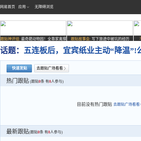
网易首页
应用
无障碍浏览
跟贴神评组:
最奇葩动物园！全靠家禽撑
跟贴故事会:
写下旅途中被坑的经历
场子
话题：
五连板后，宜宾纸业主动“降温”!
快速发贴
去跟贴广场看看
热门跟贴
(跟贴
0
条 有
0
人参与)
目前没有热门跟贴
去跟贴广场看看>
最新跟贴
(跟贴
0
条 有
0
人参与)