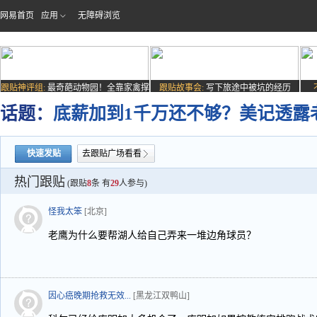
网易首页
应用
无障碍浏览
跟贴神评组:
最奇葩动物园！全靠家禽撑
跟贴故事会:
写下旅途中被坑的经历
场子
话题：
底薪加到1千万还不够？美记透露
快速发贴
去跟贴广场看看
热门跟贴
(跟贴
8
条 有
29
人参与)
怪我太笨
[北京]
老鹰为什么要帮湖人给自己弄来一堆边角球员？
因心癌晚期抢救无效...
[黑龙江双鸭山]