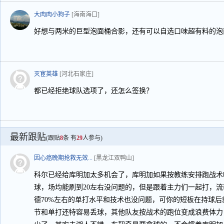
大肉肉小狗子
[海南海口]
好想与两米的巨型泡面桶合影，还有可以自选口味超有料的泡
灭宦英雄
[河北石家庄]
都已经拒绝球队选项了，还怎么签换？
最新跟贴
(跟贴
8
条 有
29
人参与)
因心癌晚期抢救无效...
[黑龙江双鸭山]
科尔已经给库明加太多机会了，库明加如果按教练安排跑战术
球，场均能刷到20左右没问题的，但是跟着主力们一起打，
德70%左右的单打水平和技术也没问题，可你的短板在持球
节和单打还特容易丢球，其他队友按战术的跑位变成浪费体力