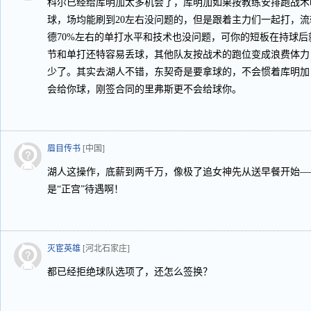
科尔已经给库明加太多机会了，库明加如果按教练安排跑战术
球，场均能刷到20左右没问题的，但是跟着主力们一起打，
德70%左右的单打水平和技术也没问题，可你的短板在持球
节和单打还特容易丢球，其他队友按战术的跑位变成浪费体力
少了。其实去湖人不错，东契奇是要拿球的，不会惯着库明加
会给你球，刚签合同的里弗斯更不会给球你。
眉目传书
[中国]
湖人这操作，底薪到两千万，像极了追女神先从送早餐开始—
是“正宫”待遇啊！
灭宦英雄
[河北石家庄]
都已经拒绝球队选项了，还怎么签换？