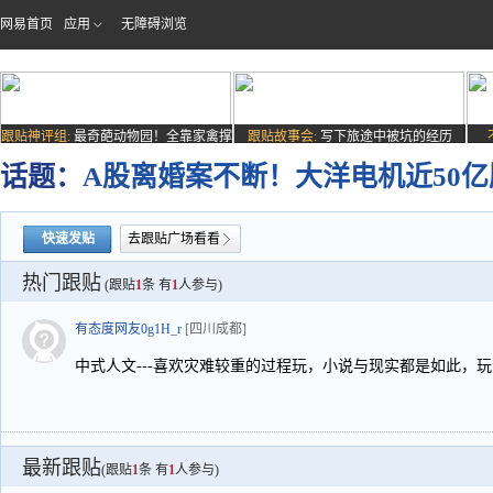
网易首页
应用
无障碍浏览
跟贴神评组:
最奇葩动物园！全靠家禽撑
跟贴故事会:
写下旅途中被坑的经历
场子
话题：
A股离婚案不断！大洋电机近50
快速发贴
去跟贴广场看看
热门跟贴
(跟贴
1
条 有
1
人参与)
有态度网友0g1H_r
[四川成都]
中式人文---喜欢灾难较重的过程玩，小说与现实都是如此，玩
最新跟贴
(跟贴
1
条 有
1
人参与)