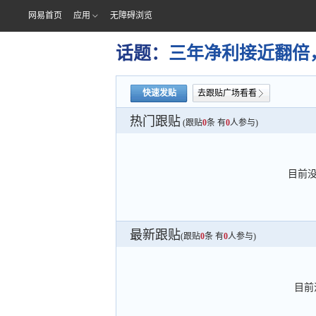
网易首页
应用
无障碍浏览
话题：
三年净利接近翻倍
快速发贴
去跟贴广场看看
热门跟贴
(跟贴
0
条 有
0
人参与)
目前
最新跟贴
(跟贴
0
条 有
0
人参与)
目前