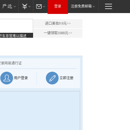
登录
注册免费邮箱
进口美妆9.9元>>
一键领取1088元>>
开车非常难以描述
登录网易通行证
用户登录
立即注册