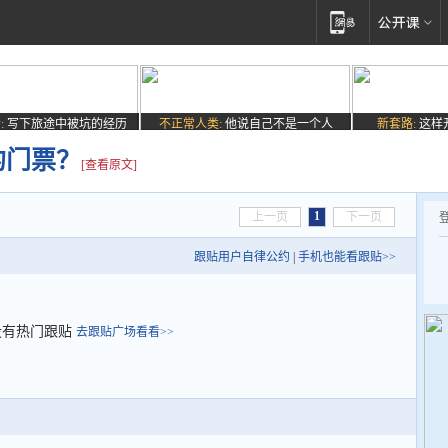
:
写下旅途中被坑的经历
不正常人类:
他说自己不是一个人
新套路:
这样
的门票？
[查看原文]
1
上一页
下一页
跟贴用户自律公约
|
手机也能看跟贴>>
没有热门跟贴
去跟贴广场看看>>