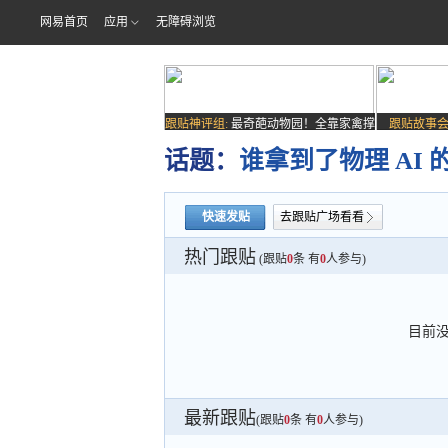
网易首页
应用
无障碍浏览
跟贴神评组:
最奇葩动物园！全靠家禽撑
跟贴故事会
场子
话题：
谁拿到了物理 AI 
快速发贴
去跟贴广场看看
热门跟贴
(跟贴
0
条 有
0
人参与)
目前
最新跟贴
(跟贴
0
条 有
0
人参与)