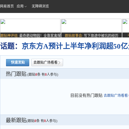
网易首页
应用
无障碍浏览
跟贴神评组:
最奇葩动物园！全靠家禽撑
跟贴故事会:
写下旅途中被坑的经历
场子
话题：
京东方A预计上半年净利润超50
快速发贴
去跟贴广场看看
热门跟贴
(跟贴
0
条 有
0
人参与)
目前没有热门跟贴
去跟贴广场看看>
最新跟贴
(跟贴
0
条 有
0
人参与)