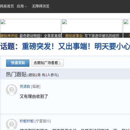
网易首页
应用
无障碍浏览
跟贴神评组:
最奇葩动物园！全靠家禽撑
跟贴故事会:
写下旅途中被坑的经历
场子
话题：
重磅突发！又出事端！明天要小
快速发贴
去跟贴广场看看
热门跟贴
(跟贴
2
条 有
2
人参与)
凭清韵
[福建]
又有理由收割了
柠栀柠栀
[宁夏银川]