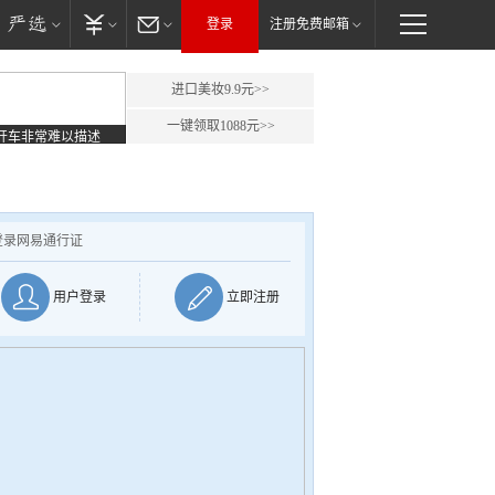
登录
注册免费邮箱
进口美妆9.9元>>
一键领取1088元>>
开车非常难以描述
登录网易通行证
用户登录
立即注册