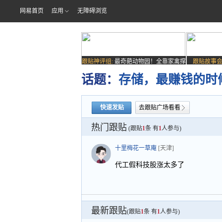
网易首页
应用
无障碍浏览
跟贴神评组:
最奇葩动物园！全靠家禽撑
跟贴故事会
场子
话题：
存储，最赚钱的时
快速发贴
去跟贴广场看看
热门跟贴
(跟贴
1
条 有
1
人参与)
十里梅花一草庵
[天津]
代工假科技股涨太多了
最新跟贴
(跟贴
1
条 有
1
人参与)