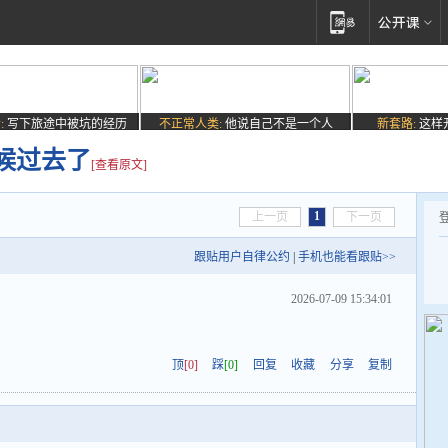
:
写下旅途中被坑的经历
不正常人类:
他说自己不是一个人
新套路:
这样
候过去了
[查看原文]
1
上一页
下一页
跟贴用户自律公约
|
手机也能看跟贴>>
2026-07-09 15:34:01
顶
[0]
踩
[0]
回复
收藏
分享
复制