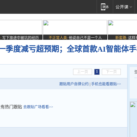
:
写下旅途中被坑的经历
不正常人类:
他说自己不是一个人
新套路:
这样
财年一季度减亏超预期；全球首款AI智能体
1
上一页
下一页
跟贴用户自律公约
|
手机也能看跟贴>>
没有热门跟贴
去跟贴广场看看>>