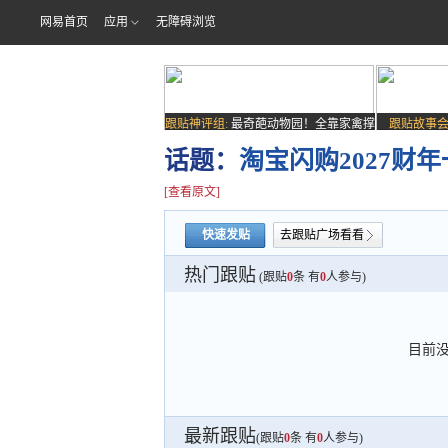
网易首页
应用
无障碍浏览
跟贴神评组:
最奇葩动物园！全靠家禽撑
跟贴故事会
场子
话题：
淘宝闪购2027
[查看原文]
快速发贴
去跟贴广场看看
热门跟贴
(跟贴
0
条 有
0
人参与)
目前
最新跟贴
(跟贴
0
条 有
0
人参与)