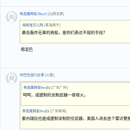
有态度网友18zcy5
[山西太原]
闹闹宝贝儿呀
[青海西宁]
袭击轰炸无辜的商船，是你们表达不屈的手段？
用泥巴
印巴空战六比零
[火星]
有态度网友0svjEk
[广东广州]
呵呵，成建制的龙制武器一夜哑火。
有态度网友0svjEk
[广东珠海]
委内瑞拉也是成建制龙制防空武器，美国人进去连个雷达警