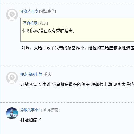
守夜人司令
[浙江金华]
不负相思
[北京]
伊朗错就错在没有乘胜追击。
对啊，大哈打败了米帝的航空炸弹，继位的二哈应该乘胜追
崾赱涐絕卟留
[重庆]
开战容易 结束难 俄乌就是最好的例子 理想很丰满 现实太骨感
勇敢的李小白
[山东济南]
打脸加倍了