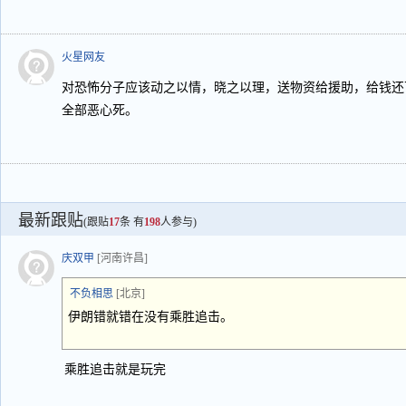
火星网友
对恐怖分子应该动之以情，晓之以理，送物资给援助，给钱还
全部恶心死。
最新跟贴
(跟贴
17
条 有
198
人参与)
庆双甲
[河南许昌]
不负相思
[北京]
伊朗错就错在没有乘胜追击。
乘胜追击就是玩完