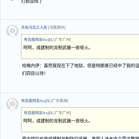
打脸加倍了
天佑乌克兰人民
[河南郑州]
有态度网友0svjEk
[广东广州]
呵呵，成建制的龙制武器一夜哑火。
哈梅内伊：虽然我现在下了地狱，但是特朗普已经中了我的诅咒
们四目以待！
有态度网友0svjEk
[广东珠海]
有态度网友0svjEk
[广东广州]
呵呵，成建制的龙制武器一夜哑火。
委内瑞拉也是成建制龙制防空武器，美国人进去连个雷达警