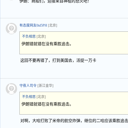
伊朗：商船们，迎接来自神棍的怒火吧！
有态度网友0id5PH
[北京]
不负相思
[北京]
伊朗错就错在没有乘胜追击。
这回不要再错了，打到美国去，活捉一万卡
守夜人司令
[浙江金华]
不负相思
[北京]
伊朗错就错在没有乘胜追击。
对啊，大哈打败了米帝的航空炸弹，继位的二哈应该乘胜追