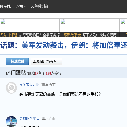
网易首页
应用
无障碍浏览
跟贴神评组:
最奇葩动物园！全靠家禽撑
跟贴故事会:
写下旅途中被坑的经历
场子
话题：
美军发动袭击，伊朗：将加倍奉
快速发贴
去跟贴广场看看
热门跟贴
(跟贴
17
条 有
198
人参与)
闹闹宝贝儿呀
[青海西宁]
袭击轰炸无辜的商船，是你们表达不屈的手段？
勇敢的李小白
[山东济南]