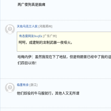
两广傻狗真是脑瘫
天佑乌克兰人民
[河南郑州]
有态度网友0svjEk
[广东广州]
呵呵，成建制的龙制武器一夜哑火。
哈梅内伊：虽然我现在下了地狱，但是特朗普已经中了我的诅咒
们四目以待！
临墨有余
[浙江]
他们奴役的牛马服就行，其他人又无所谓