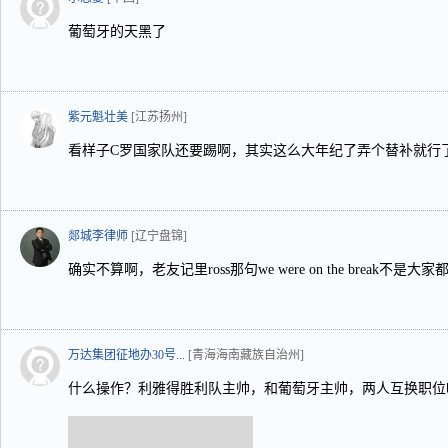
葡萄牙的天黑了
紫元魁壮美
[江苏扬州]
看样子C罗国家队还要踢啊，其实这么大年纪了弄个替补就行
郯城李律师
[辽宁盘锦]
确实不算啊，老友记里ross那句we were on the break不
万达集团征地办30号...
[青海海南藏族自治州]
什么操作？利雅得胜利队主帅，和葡萄牙主帅，两人互换职位