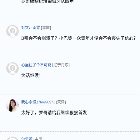
罗哥继续统治葡萄牙队四年
对饮江南雪
[重庆]
B费会不会崩溃了？小巴黎一众青年才俊会不会丧失了信心？
心里住了个不可能
[辽宁丹东]
笑话继续！
我心永恒2764990971
[天津]
太好了，罗哥请给我继续狠狠首发
尔思菱
[中国]