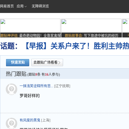
网易首页
应用
无障碍浏览
跟贴神评组:
最奇葩动物园！全靠家禽撑
跟贴故事会:
写下旅途中被坑的经历
场子
话题：
【早报】关系户来了！胜利主帅
快速发贴
去跟贴广场看看
热门跟贴
(跟贴
9
条 有
16
人参与)
一抹浅笑诠释所有悲...
[辽宁抚顺]
罗哥好样的
有风度的黑鬼
[上海]