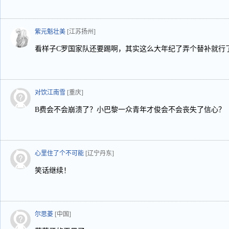
紫元魁壮美
[江苏扬州]
看样子C罗国家队还要踢啊，其实这么大年纪了弄个替补就行
对饮江南雪
[重庆]
B费会不会崩溃了？小巴黎一众青年才俊会不会丧失了信心？
心里住了个不可能
[辽宁丹东]
笑话继续！
尔思菱
[中国]