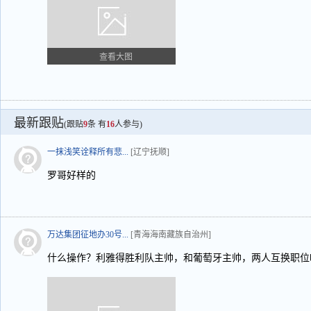
查看大图
最新跟贴
(跟贴
9
条 有
16
人参与)
一抹浅笑诠释所有悲...
[辽宁抚顺]
罗哥好样的
万达集团征地办30号...
[青海海南藏族自治州]
什么操作？利雅得胜利队主帅，和葡萄牙主帅，两人互换职位