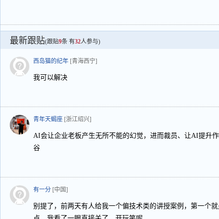
最新跟贴
(跟贴
9
条 有
32
人参与)
西岛猫的纪年
[青海西宁]
我可以解决
青年天蝎座
[浙江绍兴]
AI会让企业老板产生无所不能的幻觉，进而裁员、让AI提升
谷
有一分
[中国]
别提了，前两天有人给我一个偏技术类的讲授案例，第一个就
点。我看了一眼直接关了，开玩笑呢。