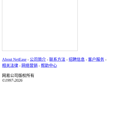
About NetEase
-
公司简介
-
联系方法
-
招聘信息
-
客户服务
-
相关法律
-
网络营销
-
帮助中心
网易公司版权所有
©1997-2026