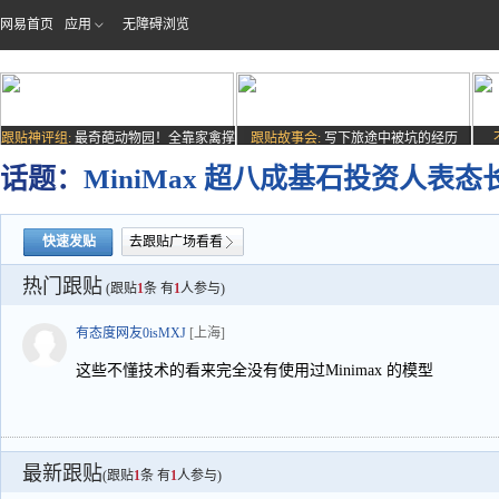
网易首页
应用
无障碍浏览
跟贴神评组:
最奇葩动物园！全靠家禽撑
跟贴故事会:
写下旅途中被坑的经历
场子
话题：
MiniMax 超八成基石投资人
快速发贴
去跟贴广场看看
热门跟贴
(跟贴
1
条 有
1
人参与)
有态度网友0isMXJ
[上海]
这些不懂技术的看来完全没有使用过Minimax 的模型
最新跟贴
(跟贴
1
条 有
1
人参与)