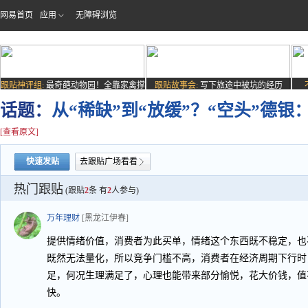
网易首页
应用
无障碍浏览
跟贴神评组:
最奇葩动物园！全靠家禽撑
跟贴故事会:
写下旅途中被坑的经历
场子
话题：
从“稀缺”到“放缓”？“空头”德
[查看原文]
快速发贴
去跟贴广场看看
热门跟贴
(跟贴
2
条 有
2
人参与)
万年理财
[黑龙江伊春]
提供情绪价值，消费者为此买单，情绪这个东西既不稳定，也
既然无法量化，所以竞争门槛不高，消费者在经济周期下行时
足，何况生理满足了，心理也能带来部分愉悦，花大价钱，值
快。