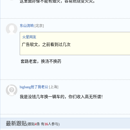
这里面好像不能有烟火，容易燃烧变火灾。
东山流响
[北京]
火星网友
广告软文，之前看到过几次
套路老套，换汤不换药
bigbang抢了我老公
[上海]
我是没钱几年换一辆车的，你们收入高无所谓！
最新跟贴
(跟贴
4
条 有
16
人参与)