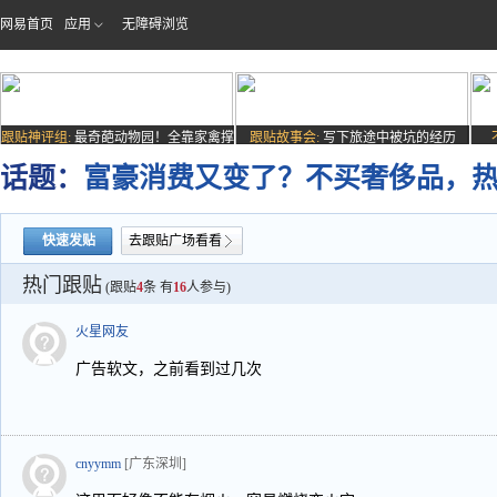
网易首页
应用
无障碍浏览
跟贴神评组:
最奇葩动物园！全靠家禽撑
跟贴故事会:
写下旅途中被坑的经历
场子
话题：
富豪消费又变了？不买奢侈品，热
快速发贴
去跟贴广场看看
热门跟贴
(跟贴
4
条 有
16
人参与)
火星网友
广告软文，之前看到过几次
cnyymm
[广东深圳]