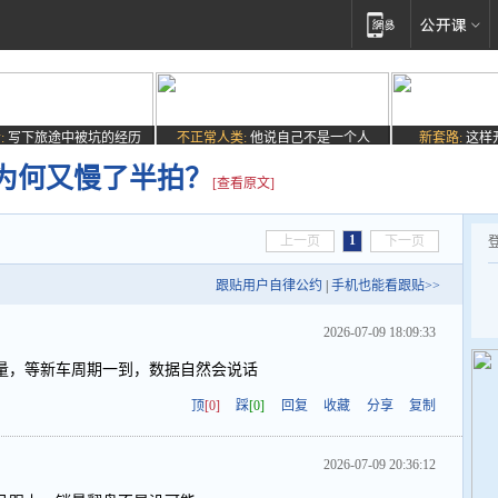
:
写下旅途中被坑的经历
不正常人类:
他说自己不是一个人
新套路:
这样
为何又慢了半拍？
[查看原文]
1
上一页
下一页
跟贴用户自律公约
|
手机也能看跟贴>>
2026-07-09 18:09:33
量，等新车周期一到，数据自然会说话
顶
[0]
踩
[0]
回复
收藏
分享
复制
2026-07-09 20:36:12