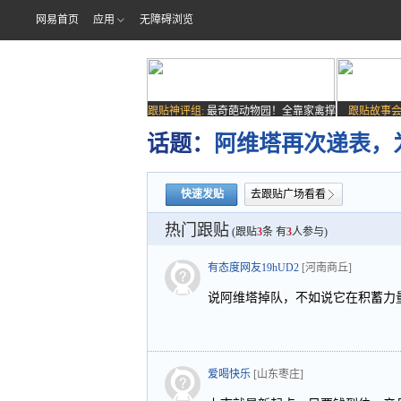
网易首页
应用
无障碍浏览
跟贴神评组:
最奇葩动物园！全靠家禽撑
跟贴故事会
场子
话题：
阿维塔再次递表，
快速发贴
去跟贴广场看看
热门跟贴
(跟贴
3
条 有
3
人参与)
有态度网友19hUD2
[河南商丘]
说阿维塔掉队，不如说它在积蓄力
爱喝快乐
[山东枣庄]