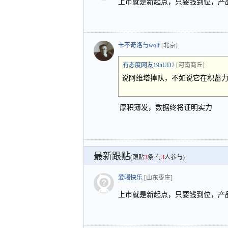
上市就是新起点，只要钱到位，产
卡不奇洛与wolf
[北京]
有态度网友19hUD2
[河南商丘]
说阿维塔掉队，不如说它在积蓄
厚积薄发，数据终将证明实力
最新跟贴
(跟贴
3
条 有
3
人参与)
爱喝快乐
[山东枣庄]
上市就是新起点，只要钱到位，产