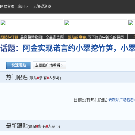
网易首页
应用
无障碍浏览
跟贴神评组:
最奇葩动物园！全靠家禽撑
跟贴故事会:
写下旅途中被坑的经历
场子
话题：
阿金实现诺言约小翠挖竹笋，小
快速发贴
去跟贴广场看看
热门跟贴
(跟贴
0
条 有
0
人参与)
目前没有热门跟贴
去跟贴广场看看>
最新跟贴
(跟贴
0
条 有
0
人参与)