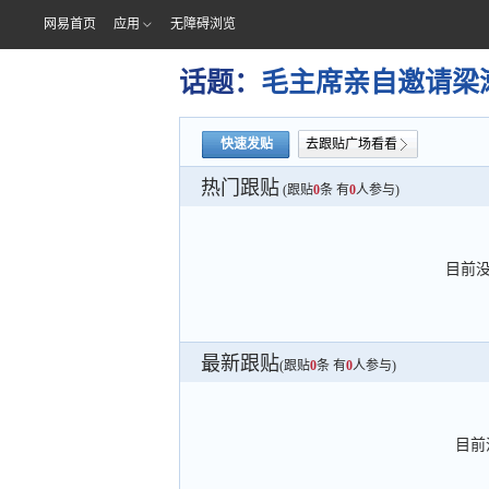
网易首页
应用
无障碍浏览
话题：
毛主席亲自邀请梁
快速发贴
去跟贴广场看看
热门跟贴
(跟贴
0
条 有
0
人参与)
目前
最新跟贴
(跟贴
0
条 有
0
人参与)
目前