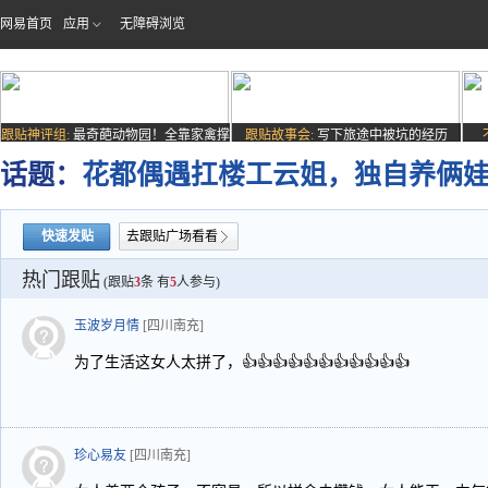
网易首页
应用
无障碍浏览
跟贴神评组:
最奇葩动物园！全靠家禽撑
跟贴故事会:
写下旅途中被坑的经历
场子
话题：
花都偶遇扛楼工云姐，独自养俩
快速发贴
去跟贴广场看看
热门跟贴
(跟贴
3
条 有
5
人参与)
玉波岁月情
[四川南充]
为了生活这女人太拼了，👍👍👍👍👍👍👍👍👍👍👍
珍心易友
[四川南充]