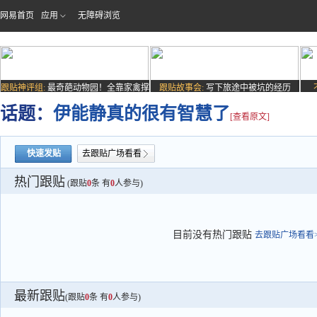
网易首页
应用
无障碍浏览
跟贴神评组:
最奇葩动物园！全靠家禽撑
跟贴故事会:
写下旅途中被坑的经历
场子
话题：
伊能静真的很有智慧了
[查看原文]
快速发贴
去跟贴广场看看
热门跟贴
(跟贴
0
条 有
0
人参与)
目前没有热门跟贴
去跟贴广场看看>
最新跟贴
(跟贴
0
条 有
0
人参与)