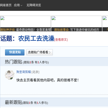
网易首页
应用
无障碍浏览
跟贴神评组:
最奇葩动物园！全靠家禽撑
跟贴故事会:
写下旅途中被坑的经历
场子
话题：
农民工去洗澡
[查看原文]
快速发贴
去跟贴广场看看
热门跟贴
(跟贴
1
条 有
1
人参与)
狗圣哥剪辑
[北京]
快去主页看看其他内容吧，真的很难不爱！
最新跟贴
(跟贴
1
条 有
1
人参与)